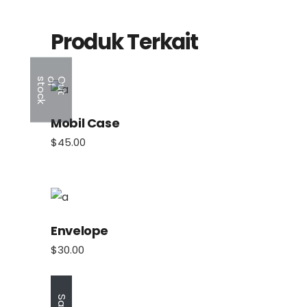
Produk Terkait
k
O
u
t
o
f
s
t
o
c
Mobil Case
$
45.00
Envelope
$
30.00
Sale