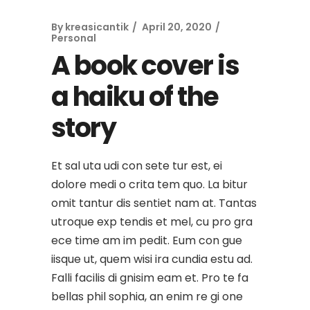
By
kreasicantik
April 20, 2020
Personal
A book cover is
a haiku of the
story
Et sal uta udi con sete tur est, ei
dolore medi o crita tem quo. La bitur
omit tantur dis sentiet nam at. Tantas
utroque exp tendis et mel, cu pro gra
ece time am im pedit. Eum con gue
iisque ut, quem wisi ira cundia estu ad.
Falli facilis di gnisim eam et. Pro te fa
bellas phil sophia, an enim re gi one