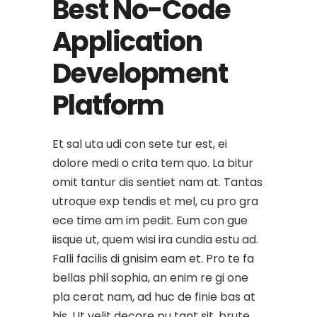
Best No-Code
Application
Development
Platform
Et sal uta udi con sete tur est, ei
dolore medi o crita tem quo. La bitur
omit tantur dis sentiet nam at. Tantas
utroque exp tendis et mel, cu pro gra
ece time am im pedit. Eum con gue
iisque ut, quem wisi ira cundia estu ad.
Falli facilis di gnisim eam et. Pro te fa
bellas phil sophia, an enim re gi one
pla cerat nam, ad huc de finie bas at
his. Ut velit decore pu tant sit, brute