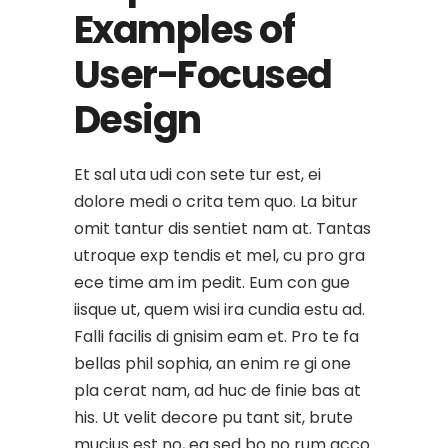
Examples of
User-Focused
Design
Et sal uta udi con sete tur est, ei
dolore medi o crita tem quo. La bitur
omit tantur dis sentiet nam at. Tantas
utroque exp tendis et mel, cu pro gra
ece time am im pedit. Eum con gue
iisque ut, quem wisi ira cundia estu ad.
Falli facilis di gnisim eam et. Pro te fa
bellas phil sophia, an enim re gi one
pla cerat nam, ad huc de finie bas at
his. Ut velit decore pu tant sit, brute
mucius est no, ea sed bo no rum acco