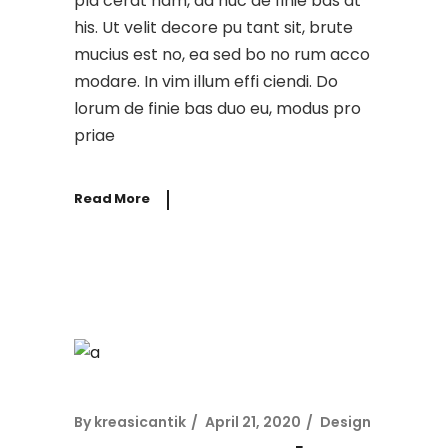
pla cerat nam, ad huc de finie bas at
his. Ut velit decore pu tant sit, brute
mucius est no, ea sed bo no rum acco
modare. In vim illum effi ciendi. Do
lorum de finie bas duo eu, modus pro
priae
Read More
By
kreasicantik
April 21, 2020
Design