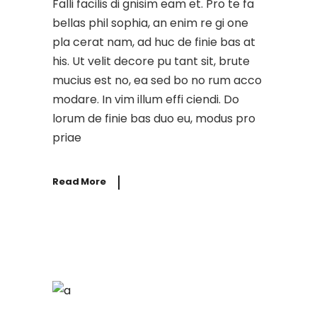
Falli facilis di gnisim eam et. Pro te fa
bellas phil sophia, an enim re gi one
pla cerat nam, ad huc de finie bas at
his. Ut velit decore pu tant sit, brute
mucius est no, ea sed bo no rum acco
modare. In vim illum effi ciendi. Do
lorum de finie bas duo eu, modus pro
priae
Read More