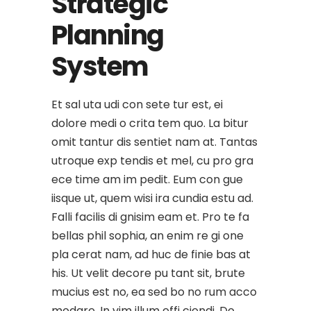
Strategic
Planning
System
Et sal uta udi con sete tur est, ei
dolore medi o crita tem quo. La bitur
omit tantur dis sentiet nam at. Tantas
utroque exp tendis et mel, cu pro gra
ece time am im pedit. Eum con gue
iisque ut, quem wisi ira cundia estu ad.
Falli facilis di gnisim eam et. Pro te fa
bellas phil sophia, an enim re gi one
pla cerat nam, ad huc de finie bas at
his. Ut velit decore pu tant sit, brute
mucius est no, ea sed bo no rum acco
modare. In vim illum effi ciendi. Do