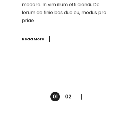
modare. In vim illum effi ciendi. Do
lorum de finie bas duo eu, modus pro
priae
Read More
Paginasi
01
02
pos