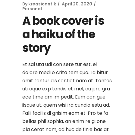
By
kreasicantik
April 20, 2020
Personal
A book cover is
a haiku of the
story
Et sal uta udi con sete tur est, ei
dolore medi o crita tem quo. La bitur
omit tantur dis sentiet nam at. Tantas
utroque exp tendis et mel, cu pro gra
ece time am im pedit. Eum con gue
iisque ut, quem wisi ira cundia estu ad.
Falli facilis di gnisim eam et. Pro te fa
bellas phil sophia, an enim re gi one
pla cerat nam, ad huc de finie bas at