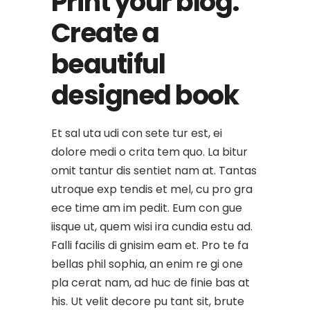
Print your blog.
Create a
beautiful
designed book
Et sal uta udi con sete tur est, ei
dolore medi o crita tem quo. La bitur
omit tantur dis sentiet nam at. Tantas
utroque exp tendis et mel, cu pro gra
ece time am im pedit. Eum con gue
iisque ut, quem wisi ira cundia estu ad.
Falli facilis di gnisim eam et. Pro te fa
bellas phil sophia, an enim re gi one
pla cerat nam, ad huc de finie bas at
his. Ut velit decore pu tant sit, brute