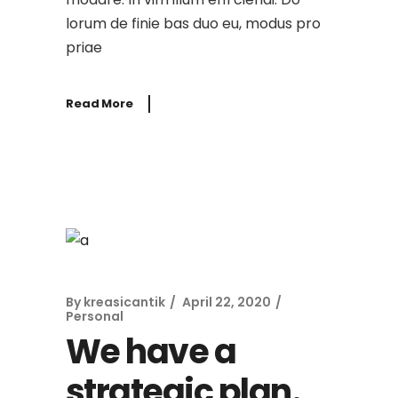
lorum de finie bas duo eu, modus pro
priae
Read More
By
kreasicantik
April 22, 2020
Personal
We have a
strategic plan.